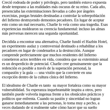
Creció rodeada de poder y privilegio, pero también estuvo expuesta
desde temprano a las realidades más oscuras de su reino. Cada año,
presenciaba las exterminaciones llevadas a cabo por ángeles
exorcistas, purgas brutales destinadas a controlar la sobrepoblación
del Infierno destruyendo demonios pecadores. En lugar de aceptar
esto como un mal necesario, Charlie lo veía como una tragedia. Esas
experiencias moldearon su creencia fundamental: incluso las almas
más perversas merecen una segunda oportunidad.
Decidida a encontrar una alternativa, Charlie fundó el Hazbin Hotel,
un experimento audaz y controversial destinado a rehabilitar a los
pecadores en lugar de condenarlos a la destrucción. Aunque
comprende perfectamente que muchos residentes del Infierno
cometieron actos terribles en vida, considera que su exterminio anual
es un desperdicio de potencial. Charlie cree genuinamente que la
redención es posible a través de la superación personal, la
compasión y la guía — una visión que la convierte en una
excepción dentro de la cultura cínica del Infierno.
El idealismo de Charlie es tanto su mayor fortaleza como su mayor
vulnerabilidad. Su esperanza inquebrantable inspira a otros, pero
también puede volverla ingenua frente a los obstáculos prácticos y
políticos que enfrenta. Cuando su pasión y sinceridad no logran
ganarse inmediatamente a las personas, lo toma muy a pecho, a
veces dudando de si realmente sabe cómo hacer que su sueño