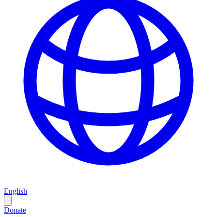
English
Donate