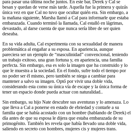
para pasar una última noche juntos. En este bar, Derek y Cal se
besan y quedan de verse más tarde. Aquella fue la primera y quizás
única vez en que Cal no tuvo que ocultar quién era. Sin embargo, a
la mañana siguiente, Marsha llamó a Cal para informarle que estaba
embarazada. Cuando terminó la llamada, Cal estalló en lágrimas,
devastado, al darse cuenta de que nunca sería libre de ser quien
deseaba.
En su vida adulta, Cal experimenta con su sexualidad de manera
problemática al engañar a su esposa. En apariencia, aunque
pareciera ser un ejemplo de “masculinidad” convencional, teniendo
un trabajo exitoso, una gran fortuna y, en apariencia, una familia
perfecta. Sin embargo, esa es solo la imagen que ha construido y lo
que le muestra a la sociedad. En el fondo, sufre todo el tiempo por
no poder ser él mismo, pero también se niega a cambiar para
mantener a salvo su imagen. Optó por vivir una doble vida,
considerando esta como su única vía de escape y la única forma de
tener un espacio donde pueda actuar con naturalidad..
Sin embargo, su hijo Nate descubre sus aventuras y lo amenaza. Lo
que lleva a Cal a ponerse en estado de ebriedad y contarle a su
familia que se había acostado con un hombre (hablando de Derek) el
día antes de que su esposa le dijera que estaba embarazada de su
primogénito. También les revela que había llevado una doble vida,
saliendo en secreto con hombres, mujeres cis y mujeres trans.