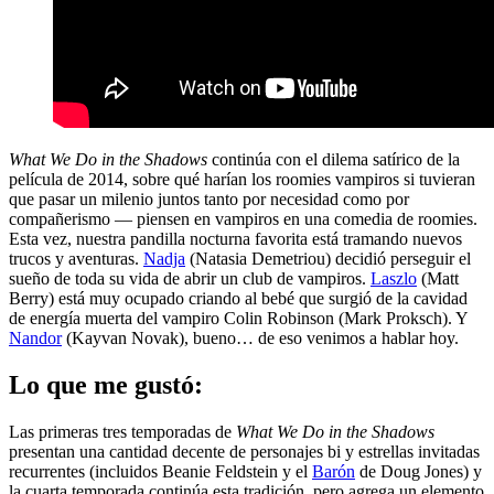
What We Do in the Shadows
continúa con el dilema satírico de la
película de 2014, sobre qué harían los roomies vampiros si tuvieran
que pasar un milenio juntos tanto por necesidad como por
compañerismo — piensen en vampiros en una comedia de roomies.
Esta vez, nuestra pandilla nocturna favorita está tramando nuevos
trucos y aventuras.
Nadja
(Natasia Demetriou) decidió perseguir el
sueño de toda su vida de abrir un club de vampiros.
Laszlo
(Matt
Berry) está muy ocupado criando al bebé que surgió de la cavidad
de energía muerta del vampiro Colin Robinson (Mark Proksch). Y
Nandor
(Kayvan Novak), bueno… de eso venimos a hablar hoy.
Lo que me gustó:
Las primeras tres temporadas de
What We Do in the Shadows
presentan una cantidad decente de personajes bi y estrellas invitadas
recurrentes (incluidos Beanie Feldstein y el
Barón
de Doug Jones) y
la cuarta temporada continúa esta tradición, pero agrega un elemento