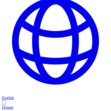
English
Donate