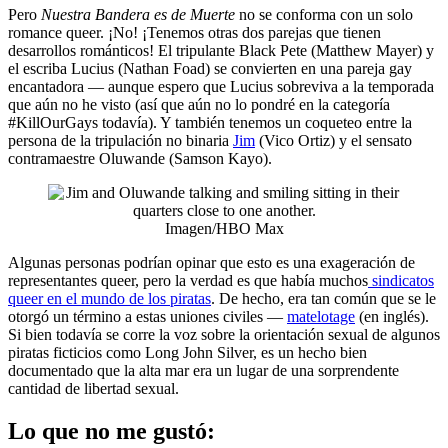
Pero
Nuestra Bandera es de Muerte
no se conforma con un solo
romance queer. ¡No! ¡Tenemos otras dos parejas que tienen
desarrollos románticos! El tripulante Black Pete (Matthew Mayer) y
el escriba Lucius (Nathan Foad) se convierten en una pareja gay
encantadora — aunque espero que Lucius sobreviva a la temporada
que aún no he visto (así que aún no lo pondré en la categoría
#KillOurGays todavía). Y también tenemos un coqueteo entre la
persona de la tripulación no binaria
Jim
(Vico Ortiz) y el sensato
contramaestre Oluwande (Samson Kayo).
Imagen/HBO Max
Algunas personas podrían opinar que esto es una exageración de
representantes queer, pero la verdad es que había muchos
sindicatos
queer en el mundo de los piratas
. De hecho, era tan común que se le
otorgó un término a estas uniones civiles —
matelotage
(en inglés).
Si bien todavía se corre la voz sobre la orientación sexual de algunos
piratas ficticios como Long John Silver, es un hecho bien
documentado que la alta mar era un lugar de una sorprendente
cantidad de libertad sexual.
Lo que no me gustó: