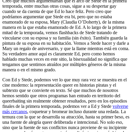
Creo que muchos argumentarían que el arco de Stede en la primera
temporada, entre muchas otras cosas, sigue a su despertar gay
cuando se da cuenta de que Ed lo hace feliz. Pero creo que
podríamos argumentar que Stede era bi, pero que no estaba
enamorado de su esposa, Mary (Claudia O’Doherty), de la misma
manera en la que estaba enamorado de Ed. A lo largo de la primera
mitad de la temporada, vemos flashbacks de Stede tratando de
vincularse con su esposa y su familia (sin éxito). También guarda la
pintura de su esposa en su habitación. Vemos a Stede hacer y darle a
Mary un regalo de aniversario, y que la llame mientras está en coma.
Su verdadero amor aquí es claramente Ed, pero como hemos
hablado muchas veces en este sitio, la bisexualidad no significa que
tengamos que sentirnos atraídos por múltiples géneros de la misma
manera o en el mismo grado.
Con Ed y Stede, podemos ver lo que muy rara vez se muestra en el
cine moderno: la representación queer en historias piratas y el
subtexto que se convierte en texto. Sé que muchos de nosotros
hemos sentido que otros programas han entrado en territorio del
queerbaiting sin realmente obtener resultados, pero en los episodios
finales de la primera temporada, podemos ver a Ed y Stede
volverse
más cercanos
, coquetear y bromear incluso durante una redada. La
ternura con la que se desarrolla su atracción, hasta su primer beso, es
una fuente de alegría queer deliberada e intencional. No solo eso,
sino que la fuente de sus conflictos nunca proviene de su incipiente