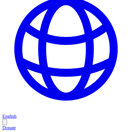
English
Donate