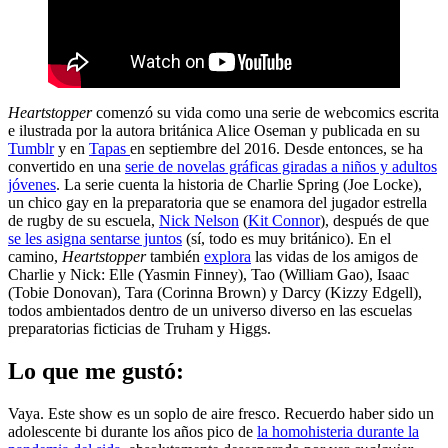
Heartstopper
comenzó su vida como una serie de webcomics escrita
e ilustrada por la autora británica Alice Oseman y publicada en su
Tumblr
y en
Tapas
en septiembre del 2016. Desde entonces, se ha
convertido en una
serie de novelas gráficas giradas a niños y adultos
jóvenes
. La serie cuenta la historia de Charlie Spring (Joe Locke),
un chico gay en la preparatoria que se enamora del jugador estrella
de rugby de su escuela,
Nick Nelson
(
Kit Connor
), después de que
se les asigna sentarse juntos
(sí, todo es muy británico). En el
camino,
Heartstopper
también
explora
las vidas de los amigos de
Charlie y Nick: Elle (Yasmin Finney), Tao (William Gao), Isaac
(Tobie Donovan), Tara (Corinna Brown) y Darcy (Kizzy Edgell),
todos ambientados dentro de un universo diverso en las escuelas
preparatorias ficticias de Truham y Higgs.
Lo que me gustó:
Vaya. Este show es un soplo de aire fresco. Recuerdo haber sido un
adolescente bi durante los años pico de
la homohisteria durante la