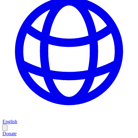
English
Donate