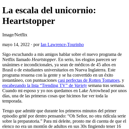
La escala del unicornio:
Heartstopper
Image/Netflix
mayo 14, 2022
·
por
Ian Lawrence-Tourinho
Sigo escuchando a mis amigos hablar sobre el nuevo programa de
Netflix llamado
Heartstopper
. En serio, los elogios parecen ser
unánimes e incondicionales, ya sean de médicos de 45 años en
Brasil o de estudiantes universitarios en Nueva Inglaterra. Este
programa resuena con la gente y se ha convertido en un éxito
instantáneo, con puntuaciones
casi perfectas de Rotten Tomatoes
, y
encabezando la lista “Trending TV” de
Variety
semana tras semana.
Cuando mi esposo y yo nos quedamos en Lake Arrowhead por unos
días, una de las primeras cosas que hicimos fue ver toda la
temporada.
Tengo que admitir que durante los primeros minutos del primer
episodio grité por dentro pensando: “Oh Señor, no otra ridícula serie
sobre la preparatoria.” Para mi deleite, pronto me di cuenta de que el
elenco no era un montón de adultos en sus 30s fingiendo tener 16