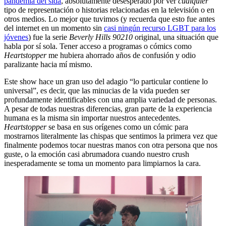
pandemia del sida
, absolutamente desesperado por ver
cualquier
tipo de representación o historias relacionadas en la televisión o en
otros medios. Lo mejor que tuvimos (y recuerda que esto fue antes
del internet en un momento sin
casi ningún recurso LGBT para los
jóvenes
) fue la serie
Beverly Hills 90210
original, una situación que
habla por sí sola. Tener acceso a programas o cómics como
Heartstopper
me hubiera ahorrado años de confusión y odio
paralizante hacia mí mismo.
Este show hace un gran uso del adagio “lo particular contiene lo
universal”, es decir, que las minucias de la vida pueden ser
profundamente identificables con una amplia variedad de personas.
A pesar de todas nuestras diferencias, gran parte de la experiencia
humana es la misma sin importar nuestros antecedentes.
Heartstopper
se basa en sus orígenes como un cómic para
mostrarnos literalmente las chispas que sentimos la primera vez que
finalmente podemos tocar nuestras manos con otra persona que nos
guste, o la emoción casi abrumadora cuando nuestro crush
inesperadamente se toma un momento para limpiarnos la cara.