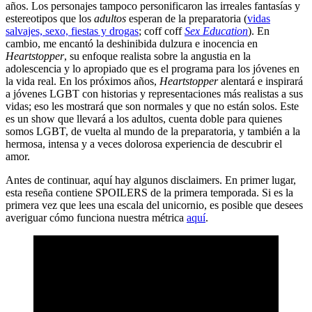
años. Los personajes tampoco personificaron las irreales fantasías y
estereotipos que los
adultos
esperan de la preparatoria (
vidas
salvajes, sexo, fiestas y drogas
; coff coff
Sex Education
). En
cambio, me encantó la deshinibida dulzura e inocencia en
Heartstopper
, su enfoque realista sobre la angustia en la
adolescencia y lo apropiado que es el programa para los jóvenes en
la vida real. En los próximos años,
Heartstopper
alentará e inspirará
a jóvenes LGBT con historias y representaciones más realistas a sus
vidas; eso les mostrará que son normales y que no están solos. Este
es un show que llevará a los adultos, cuenta doble para quienes
somos LGBT, de vuelta al mundo de la preparatoria, y también a la
hermosa, intensa y a veces dolorosa experiencia de descubrir el
amor.
Antes de continuar, aquí hay algunos disclaimers. En primer lugar,
esta reseña contiene SPOILERS de la primera temporada. Si es la
primera vez que lees una escala del unicornio, es posible que desees
averiguar cómo funciona nuestra métrica
aquí
.