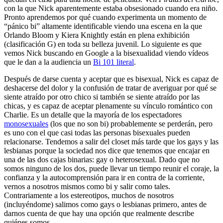
con la que Nick aparentemente estaba obsesionado cuando era niño.
Pronto aprendemos por qué cuando experimenta un momento de
“pánico bi” altamente identificable viendo una escena en la que
Orlando Bloom y Kiera Knightly están en plena exhibición
(clasificación G) en toda su belleza juvenil. Lo siguiente es que
vemos Nick buscando en Google a la bisexualidad viendo vídeos
que le dan a la audiencia un
Bi 101 literal
.
Después de darse cuenta y aceptar que es bisexual, Nick es capaz de
deshacerse del dolor y la confusión de tratar de averiguar por qué se
siente atraído por otro chico si también se siente atraído por las
chicas, y es capaz de aceptar plenamente su vínculo romántico con
Charlie. Es un detalle que la mayoría de los espectadores
monosexuales
(los que no son bi) probablemente se perderán, pero
es uno con el que casi todas las personas bisexuales pueden
relacionarse. Tendemos a salir del closet más tarde que los gays y las
lesbianas porque la sociedad nos dice que tenemos que encajar en
una de las dos cajas binarias: gay o heterosexual. Dado que no
somos ninguno de los dos, puede llevar un tiempo reunir el coraje, la
confianza y la autocomprensión para ir en contra de la corriente,
vernos a nosotros mismos como bi y salir como tales.
Contrariamente a los estereotipos, muchos de nosotros
(incluyéndome) salimos como gays o lesbianas primero, antes de
darnos cuenta de que hay una opción que realmente describe
quiénes somos.