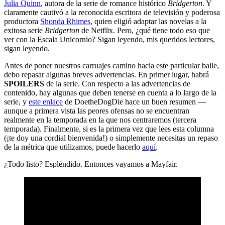
Julia Quinn
, autora de la serie de romance histórico
Bridgerton
. Y
claramente cautivó a la reconocida escritora de televisión y poderosa
productora
Shonda Rhimes
, quien eligió adaptar las novelas a la
exitosa serie
Bridgerton
de Netflix. Pero, ¿qué tiene todo eso que
ver con la Escala Unicornio? Sigan leyendo, mis queridos lectores,
sigan leyendo.
Antes de poner nuestros carruajes camino hacia este particular baile,
debo repasar algunas breves advertencias. En primer lugar, habrá
SPOILERS
de la serie. Con respecto a las advertencias de
contenido, hay algunas que deben tenerse en cuenta a lo largo de la
serie, y
este enlace
de DoetheDogDie hace un buen resumen —
aunque a primera vista las peores ofensas no se encuentran
realmente en la temporada en la que nos centraremos (tercera
temporada). Finalmente, si es la primera vez que lees esta columna
(¡te doy una cordial bienvenida!) o simplemente necesitas un repaso
de la métrica que utilizamos, puede hacerlo
aquí
.
¿Todo listo? Espléndido. Entonces vayamos a Mayfair.