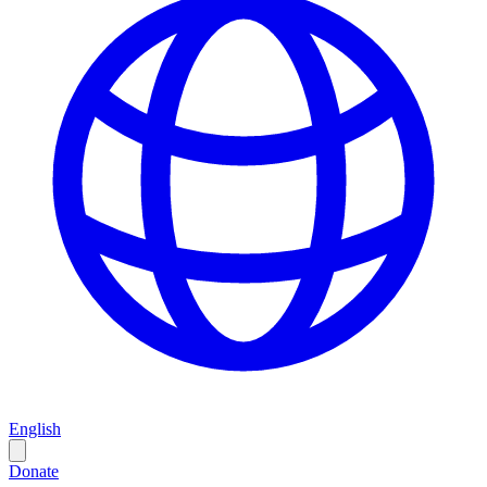
English
Donate