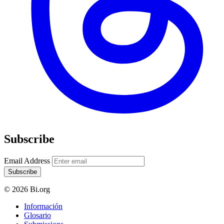
Subscribe
Email Address
Subscribe
© 2026 Bi.org
Información
Glosario