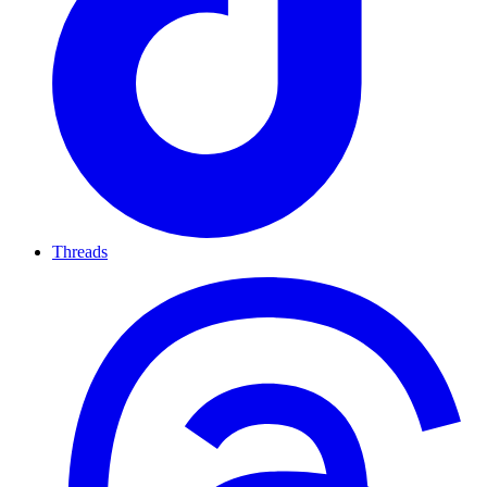
Threads