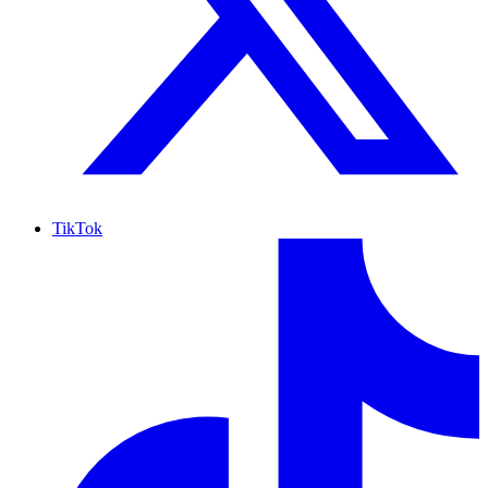
TikTok