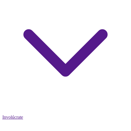
Involúcrate