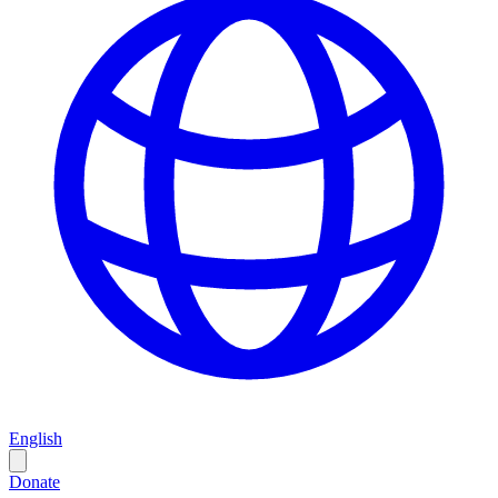
English
Donate