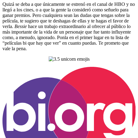
Quizá se deba a que únicamente se estrenó en el canal de HBO y no
llegó a los cines, o a que la gente la consideró como señuelo para
ganar premios. Pero cualquiera sean las dudas que tengas sobre la
película, te sugiero que te deshagas de ellas y te hagas el favor de
verla.
Bessie
hace un trabajo extraordinario al ofrecer al público lo
más importante de la vida de un personaje que fue tanto influyente
como, a menudo, ignorado. Ponla en el primer lugar en tu lista de
“películas bi que hay que ver” en cuanto puedas. Te prometo que
vale la pena.