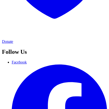
Donate
Follow Us
Facebook