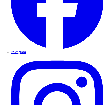
Instagram