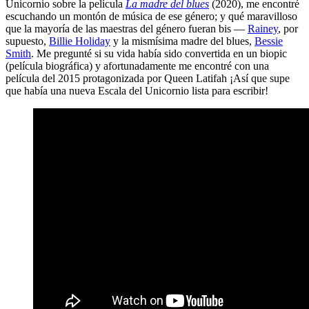
Unicornio sobre la película
La madre del blues
(2020), me encontré
escuchando un montón de música de ese género; y qué maravilloso
que la mayoría de las maestras del género fueran bis —
Rainey
, por
supuesto,
Billie Holiday
y la mismísima madre del blues,
Bessie
Smith
. Me pregunté si su vida había sido convertida en un biopic
(película biográfica) y afortunadamente me encontré con una
película del 2015 protagonizada por Queen Latifah ¡Así que supe
que había una nueva Escala del Unicornio lista para escribir!