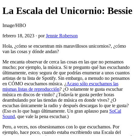
La Escala del Unicornio: Bessie
Image/HBO
febrero 18, 2023
·
por
Jennie Roberson
Hola, ¿cómo se encuentran mis maravillosos unicornios?, ¿cómo
van las cosas y dónde andan?
Me encanta observar de cerca las cosas en las que no pensamos
mucho; por ejemplo, la música. Si te pregunto qué has escuchando
últimamente, estoy segura de que podrías enumerar a unos cuantos
artistas de tu lista de Spotify. Sin embargo, a menudo no pensamos
en CÓMO escuchamos música. ¿
Acaso sólo escuchamos las
mismas listas de reproducción
? ¿O solamente te gusta escuchar
música en discos de vinilo? ¿Todavía te gusta perder horas
deambulando por las tiendas de música en donde vives? ¿O
escuchas únicamente la radio y después descargas lo que te gusta?
(Eso es lo que hago últimamente. Un gran aplauso para
SoCal
Sound
, que vale la pena escuchar.)
Pero, a veces, nos obsesionamos con lo que escuchamos. Por
ejemplo, hace poco, cuando estaba escribiendo una Escala del