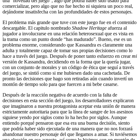
una “novedad del juego”, algo que podría haber sido usado para
comercializar, pero algo que no fue hecho ni siquiera un poco real,
dejándome insatisfecha con las profundidades de estos personajes.
El problema más grande que tuve con este juego fue en el contenido
descargable. El capitulo nombrado
Shadow Heritage
afuerza al
jugador a involucrarse en una relación heterosexual que es vista en
la trama como un punto donde “has madurado”. Bueno, ese es un
problema enorme, considerando que Kassandra es claramente una
adulta y totalmente capaz de tomar sus propias decisiones como lo
hace a través del juego. Después de poner tanto esfuerzo en crear
mi
versión de Kassandra, decidiendo en la forma que la quería jugar,
con un conjunto de morales y un código de ética que seguí a través
del juego, se sintió como si me hubiesen dado una cachetada. De
pronto las decisiones que hago son retiradas aún cuando invertí un
montón de tiempo solo para que fuercen a mi bebe casarse.
Después de la reacción negativa de acuerdo con la falta de
decisiones en esta sección del juego, los desarrolladores explicaron
que imaginaron a nuestra protagonista aceptar esta unión de manera
estrictamente autoritaria para que la línea de sangre de los asesinos
siguiese yendo por siglos como lo ha hecho por siglos. Aunque
entiendo porqué pensaron que esa era una buena decisión, siento
que podría haber sido ejecutada de una manera que no nos forzará
abandonar nuestro personaje del que llegamos a amar. Si tuviésemos
una elección en ese aspecto, así como lo hicimos con un montón de