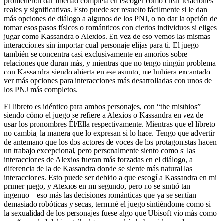
prometieron dar libertad completa en escoger como crear relaciones
reales y significativas. Esto puede ser resuelto fácilmente si le dan
más opciones de diálogo a algunos de los PNJ, o no dar la opción de
tomar esos pasos físicos o románticos con ciertos individuos si eliges
jugar como Kassandra o Alexios. En vez de eso vemos las mismas
interacciones sin importar cual personaje elijas para ti. El juego
también se concentra casi exclusivamente en amoríos sobre
relaciones que duran más, y mientras que no tengo ningún problema
con Kassandra siendo abierta en ese asunto, me hubiera encantado
ver más opciones para interacciones más desarrolladas con unos de
los PNJ más completos.
El libreto es idéntico para ambos personajes, con “the misthios”
siendo cómo el juego se refiere a Alexios o Kassandra en vez de
usar los pronombres Él/Ella respectivamente. Mientras que el libreto
no cambia, la manera que lo expresan si lo hace. Tengo que advertir
de antemano que los dos actores de voces de los protagonistas hacen
un trabajo excepcional, pero personalmente siento como si las
interacciones de Alexios fueran más forzadas en el diálogo, a
diferencia de la de Kassandra donde se siente más natural las
interacciones. Esto puede ser debido a que escogí a Kassandra en mi
primer juego, y Alexios en mi segundo, pero no se sintió tan
ingenuo – eso más las decisiones románticas que ya se sentían
demasiado robóticas y secas, terminé el juego sintiéndome como si
la sexualidad de los personajes fuese algo que Ubisoft vio más como