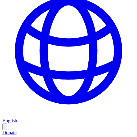
English
Donate