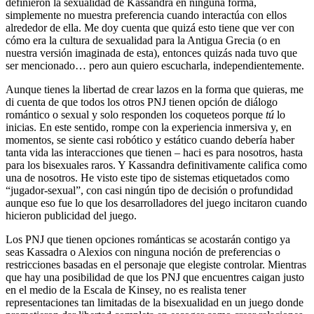
definieron la sexualidad de Kassandra en ninguna forma,
simplemente no muestra preferencia cuando interactúa con ellos
alrededor de ella. Me doy cuenta que quizá esto tiene que ver con
cómo era la cultura de sexualidad para la Antigua Grecia (o en
nuestra versión imaginada de esta), entonces quizás nada tuvo que
ser mencionado… pero aun quiero escucharla, independientemente.
Aunque tienes la libertad de crear lazos en la forma que quieras, me
di cuenta de que todos los otros PNJ tienen opción de diálogo
romántico o sexual y solo responden los coqueteos porque
tú
lo
inicias. En este sentido, rompe con la experiencia inmersiva y, en
momentos, se siente casi robótico y estático cuando debería haber
tanta vida las interacciones que tienen – haci es para nosotros, hasta
para los bisexuales raros. Y Kassandra definitivamente califica como
una de nosotros. He visto este tipo de sistemas etiquetados como
“jugador-sexual”, con casi ningún tipo de decisión o profundidad
aunque eso fue lo que los desarrolladores del juego incitaron cuando
hicieron publicidad del juego.
Los PNJ que tienen opciones románticas se acostarán contigo ya
seas Kassadra o Alexios con ninguna noción de preferencias o
restricciones basadas en el personaje que elegiste controlar. Mientras
que hay una posibilidad de que los PNJ que encuentres caigan justo
en el medio de la Escala de Kinsey, no es realista tener
representaciones tan limitadas de la bisexualidad en un juego donde