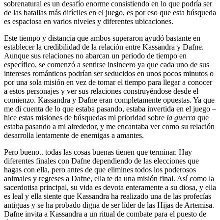
sobrenatural es un desafío enorme consistiendo en lo que podría ser
de las batallas más difíciles en el juego, es por eso que esta búsqueda
es espaciosa en varios niveles y diferentes ubicaciones.
Este tiempo y distancia que ambos superaron ayudó bastante en
establecer la credibilidad de la relación entre Kassandra y Dafne.
Aunque sus relaciones no abarcan un periodo de tiempo en
específico, se comenzó a sentirse insincero ya que cada uno de sus
intereses románticos podrían ser seducidos en unos pocos minutos o
por una sola misión en vez de tomar el tiempo para llegar a conocer
a estos personajes y ver sus relaciones construyéndose desde el
comienzo. Kassandra y Dafne eran completamente opuestas. Ya que
me di cuenta de lo que estaba pasando, estaba invertida en el juego –
hice estas misiones de búsquedas mi prioridad sobre
la guerra
que
estaba pasando a mi alrededor, y me encantaba ver como su relación
desarrolla lentamente de enemigas a amantes.
Pero bueno.. todas las cosas buenas tienen que terminar. Hay
diferentes finales con Dafne dependiendo de las elecciones que
hagas con ella, pero antes de que elimines todos los poderosos
animales y regreses a Dafne, ella te da una misión final. Así como la
sacerdotisa principal, su vida es devota enteramente a su diosa, y ella
es leal y ella siente que Kassandra ha realizado una de las profecías
antiguas y se ha probado digna de ser líder de las Hijas de Artemisa.
Dafne invita a Kassandra a un ritual de combate para el puesto de