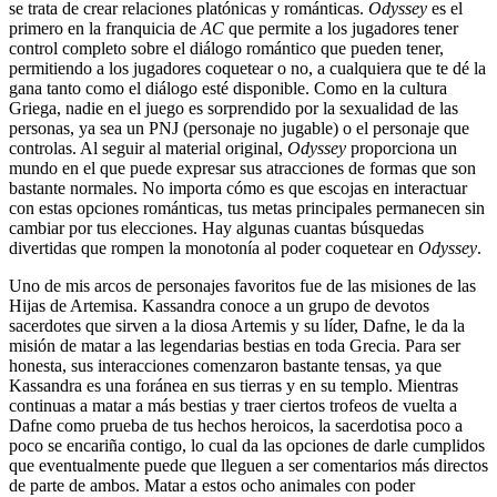
se trata de crear relaciones platónicas y románticas.
Odyssey
es el
primero en la franquicia de
AC
que permite a los jugadores tener
control completo sobre el diálogo romántico que pueden tener,
permitiendo a los jugadores coquetear o no, a cualquiera que te dé la
gana tanto como el diálogo esté disponible. Como en la cultura
Griega, nadie en el juego es sorprendido por la sexualidad de las
personas, ya sea un PNJ (personaje no jugable) o el personaje que
controlas. Al seguir al material original,
Odyssey
proporciona un
mundo en el que puede expresar sus atracciones de formas que son
bastante normales. No importa cómo es que escojas en interactuar
con estas opciones románticas, tus metas principales permanecen sin
cambiar por tus elecciones. Hay algunas cuantas búsquedas
divertidas que rompen la monotonía al poder coquetear en
Odyssey
.
Uno de mis arcos de personajes favoritos fue de las misiones de las
Hijas de Artemisa. Kassandra conoce a un grupo de devotos
sacerdotes que sirven a la diosa Artemis y su líder, Dafne, le da la
misión de matar a las legendarias bestias en toda Grecia. Para ser
honesta, sus interacciones comenzaron bastante tensas, ya que
Kassandra es una foránea en sus tierras y en su templo. Mientras
continuas a matar a más bestias y traer ciertos trofeos de vuelta a
Dafne como prueba de tus hechos heroicos, la sacerdotisa poco a
poco se encariña contigo, lo cual da las opciones de darle cumplidos
que eventualmente puede que lleguen a ser comentarios más directos
de parte de ambos. Matar a estos ocho animales con poder