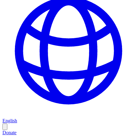
English
Donate