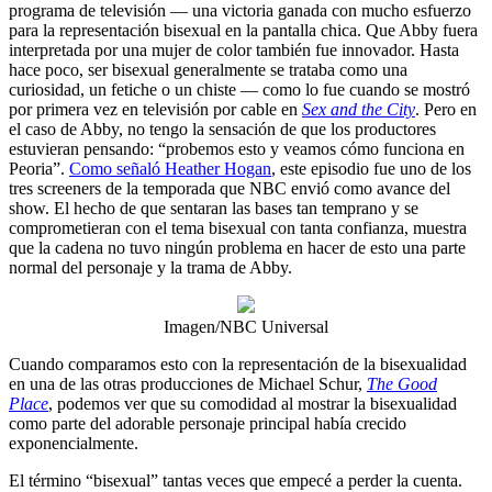
programa de televisión — una victoria ganada con mucho esfuerzo
para la representación bisexual en la pantalla chica. Que Abby fuera
interpretada por una mujer de color también fue innovador. Hasta
hace poco, ser bisexual generalmente se trataba como una
curiosidad, un fetiche o un chiste — como lo fue cuando se mostró
por primera vez en televisión por cable en
Sex and the City
. Pero en
el caso de Abby, no tengo la sensación de que los productores
estuvieran pensando: “probemos esto y veamos cómo funciona en
Peoria”.
Como señaló Heather Hogan
, este episodio fue uno de los
tres screeners de la temporada que NBC envió como avance del
show. El hecho de que sentaran las bases tan temprano y se
comprometieran con el tema bisexual con tanta confianza, muestra
que la cadena no tuvo ningún problema en hacer de esto una parte
normal del personaje y la trama de Abby.
Imagen/NBC Universal
Cuando comparamos esto con la representación de la bisexualidad
en una de las otras producciones de Michael Schur,
The Good
Place
, podemos ver que su comodidad al mostrar la bisexualidad
como parte del adorable personaje principal había crecido
exponencialmente.
El término “bisexual” tantas veces que empecé a perder la cuenta.