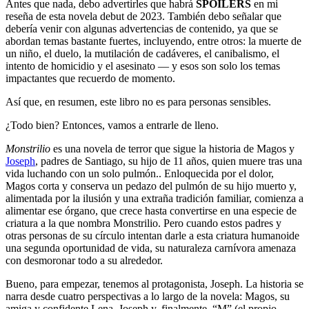
Antes que nada, debo advertirles que habrá
SPOILERS
en mi
reseña de esta novela debut de 2023. También debo señalar que
debería venir con algunas advertencias de contenido, ya que se
abordan temas bastante fuertes, incluyendo, entre otros: la muerte de
un niño, el duelo, la mutilación de cadáveres, el canibalismo, el
intento de homicidio y el asesinato — y esos son solo los temas
impactantes que recuerdo de momento.
Así que, en resumen, este libro no es para personas sensibles.
¿Todo bien? Entonces, vamos a entrarle de lleno.
Monstrilio
es una novela de terror que sigue la historia de Magos y
Joseph
, padres de Santiago, su hijo de 11 años, quien muere tras una
vida luchando con un solo pulmón.. Enloquecida por el dolor,
Magos corta y conserva un pedazo del pulmón de su hijo muerto y,
alimentada por la ilusión y una extraña tradición familiar, comienza a
alimentar ese órgano, que crece hasta convertirse en una especie de
criatura a la que nombra Monstrilio. Pero cuando estos padres y
otras personas de su círculo intentan darle a esta criatura humanoide
una segunda oportunidad de vida, su naturaleza carnívora amenaza
con desmoronar todo a su alrededor.
Bueno, para empezar, tenemos al protagonista, Joseph. La historia se
narra desde cuatro perspectivas a lo largo de la novela: Magos, su
amiga y confidente Lena, Joseph y, finalmente, “M” (el propio