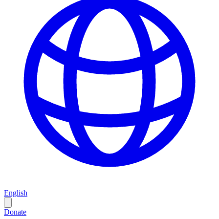
English
Donate