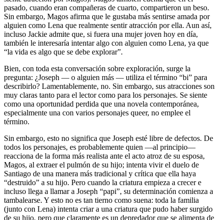
pasado, cuando eran compañeras de cuarto, compartieron un beso.
Sin embargo, Magos afirma que le gustaba más sentirse amada por
alguien como Lena que realmente sentir atracción por ella. Aun así,
incluso Jackie admite que, si fuera una mujer joven hoy en día,
también le interesaría intentar algo con alguien como Lena, ya que
“la vida es algo que se debe explorar”.
Bien, con toda esta conversación sobre exploración, surge la
pregunta: ¿Joseph — o alguien más — utiliza el término “bi” para
describirlo? Lamentablemente, no. Sin embargo, sus atracciones son
muy claras tanto para el lector como para los personajes. Se siente
como una oportunidad perdida que una novela contemporánea,
especialmente una con varios personajes queer, no emplee el
término.
Sin embargo, esto no significa que Joseph esté libre de defectos. De
todos los personajes, es probablemente quien —al principio—
reacciona de la forma más realista ante el acto atroz de su esposa,
Magos, al extraer el pulmón de su hijo; intenta vivir el duelo de
Santiago de una manera más tradicional y crítica que ella haya
“destruido” a su hijo. Pero cuando la criatura empieza a crecer e
incluso llega a llamar a Joseph “papi”, su determinación comienza a
tambalearse. Y esto no es tan tierno como suena: toda la familia
(junto con Lena) intenta criar a una criatura que pudo haber surgido
de su hijo, pero que claramente es un depredador que se alimenta de