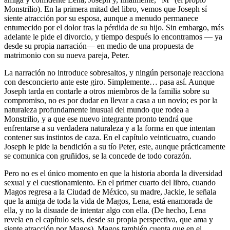
Monstrilio). En la primera mitad del libro, vemos que Joseph sí
siente atracción por su esposa, aunque a menudo permanece
entumecido por el dolor tras la pérdida de su hijo. Sin embargo, más
adelante le pide el divorcio, y tiempo después lo encontramos — ya
desde su propia narración— en medio de una propuesta de
matrimonio con su nueva pareja, Peter.
La narración no introduce sobresaltos, y ningún personaje reacciona
con desconcierto ante este giro. Simplemente… pasa así. Aunque
Joseph tarda en contarle a otros miembros de la familia sobre su
compromiso, no es por dudar en llevar a casa a un novio; es por la
naturaleza profundamente inusual del mundo que rodea a
Monstrilio, y a que ese nuevo integrante pronto tendrá que
enfrentarse a su verdadera naturaleza y a la forma en que intentan
contener sus instintos de caza. En el capítulo veinticuatro, cuando
Joseph le pide la bendición a su tío Peter, este, aunque prácticamente
se comunica con gruñidos, se la concede de todo corazón.
Pero no es el único momento en que la historia aborda la diversidad
sexual y el cuestionamiento. En el primer cuarto del libro, cuando
Magos regresa a la Ciudad de México, su madre, Jackie, le señala
que la amiga de toda la vida de Magos, Lena, está enamorada de
ella, y no la disuade de intentar algo con ella. (De hecho, Lena
revela en el capítulo seis, desde su propia perspectiva, que ama y
siente atracción por Magos). Magos también cuenta que en el