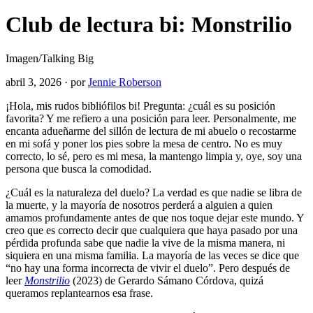
Club de lectura bi: Monstrilio
Imagen/Talking Big
abril 3, 2026
·
por
Jennie Roberson
¡Hola, mis rudos bibliófilos bi! Pregunta: ¿cuál es su posición
favorita? Y me refiero a una posición para leer. Personalmente, me
encanta adueñarme del sillón de lectura de mi abuelo o recostarme
en mi sofá y poner los pies sobre la mesa de centro. No es muy
correcto, lo sé, pero es mi mesa, la mantengo limpia y, oye, soy una
persona que busca la comodidad.
¿Cuál es la naturaleza del duelo? La verdad es que nadie se libra de
la muerte, y la mayoría de nosotros perderá a alguien a quien
amamos profundamente antes de que nos toque dejar este mundo. Y
creo que es correcto decir que cualquiera que haya pasado por una
pérdida profunda sabe que nadie la vive de la misma manera, ni
siquiera en una misma familia. La mayoría de las veces se dice que
“no hay una forma incorrecta de vivir el duelo”. Pero después de
leer
Monstrilio
(2023) de Gerardo Sámano Córdova, quizá
queramos replantearnos esa frase.