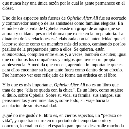
que nunca hay una única razón por la cual la gente permanece en el
clóset.
Uno de los aspectos más fuertes de
Ophelia After All
fue su acertado
y conmovedor manejo de las amistades como familias elegidas. En
el núcleo de la vida de Ophelia existe un grupo de amigos que se
adoran y cuidan a pesar del drama que existe en la preparatoria. La
dinámica de las relaciones está elaborada con tal autenticidad que el
lector se siente como un miembro más del grupo, caminando por los
pasillos de la preparatoria junto a ellos. Se quieren, están
enamorados
, compiten entre ellos y, a veces, también discuten; igual
que con todos los compañeros y amigos que tuve en mi propia
adolescencia. A medida que crecen, aprenden lo importante que es
para ellos encontrar su lugar tanto fuera como dentro de su círculo.
Fue hermoso ver esto reflejado de forma tan artística en el libro.
Y lo que es más importante,
Ophelia After All
no es un libro que
trata de que “ella se queda con la chica”. Es un libro, como sugiere
el título, sobre Ophelia. Sobre su vida, su familia, sus amigos, sus
pensamientos y sentimientos y, sobre todo, su viaje hacia la
aceptación de su bisexualidad.
¿Qué no me gustó? El libro es, en ciertos aspectos, un “pedazo de
vida”, ya que transcurre en un periodo de tiempo tan corto y
concreto, lo cual no deja el espacio para que se desarrolle mucho la