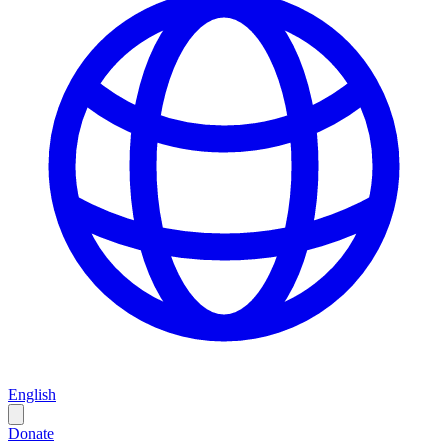
English
Donate