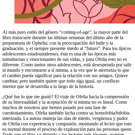
Al más puro estilo del género “coming-of-age”, la mayor parte del
libro transcurre durante las últimas semanas del último año de la
preparatoria de Ophelia; con la preocupación del baile y la
graduación, y el siempre presente miedo al “futuro”. Para los típicos
adolescentes estadounidenses, ésta es una de las épocas más
tumultuosas y emocionantes de sus vidas, y para Ofelia esto no es
diferente. Como tantos otros adolescentes, está desesperada por salir
al mundo y encontrarse a sí misma, a la vez que le aterroriza lo que
el cambio pueda significar para la relación con sus amigos. Quiere
cambiar, pero también quiere que todo siga igual, un conflicto
interior que se desarrolla a lo largo de la historia.
¿Qué fue lo que me gustó? El viaje de Ofelia hacia la comprensión
de su bisexualidad y la aceptación de sí misma no es lineal. Como
muchos de nosotros que hemos pasado por una fase de
cuestionamiento, Ofelia también lucha contra su homofobia/bifobia
interizada. La autora maneja las olas de miedo, vergüenza y pudor
de Ofelia con experiencia y compasión, mostrando al lector que esto
es normal durante el proceso de exploración para las personas queer.
Dado que el libro va dirigido a los lectores más jóvenes, quienes