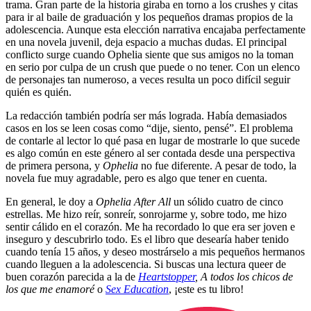
trama. Gran parte de la historia giraba en torno a los crushes y citas
para ir al baile de graduación y los pequeños dramas propios de la
adolescencia. Aunque esta elección narrativa encajaba perfectamente
en una novela juvenil, deja espacio a muchas dudas. El principal
conflicto surge cuando Ophelia siente que sus amigos no la toman
en serio por culpa de un crush que puede o no tener. Con un elenco
de personajes tan numeroso, a veces resulta un poco difícil seguir
quién es quién.
La redacción también podría ser más lograda. Había demasiados
casos en los se leen cosas como “dije, siento, pensé”. El problema
de contarle al lector lo qué pasa en lugar de mostrarle lo que sucede
es algo común en este género al ser contada desde una perspectiva
de primera persona, y
Ophelia
no fue diferente. A pesar de todo, la
novela fue muy agradable, pero es algo que tener en cuenta.
En general, le doy a
Ophelia After All
un sólido cuatro de cinco
estrellas. Me hizo reír, sonreír, sonrojarme y, sobre todo, me hizo
sentir cálido en el corazón. Me ha recordado lo que era ser joven e
inseguro y descubrirlo todo. Es el libro que desearía haber tenido
cuando tenía 15 años, y deseo mostrárselo a mis pequeños hermanos
cuando lleguen a la adolescencia. Si buscas una lectura queer de
buen corazón parecida a la de
Heartstopper
,
A todos los chicos de
los que me enamoré
o
Sex Education
, ¡este es tu libro!