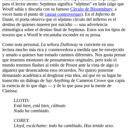
para el lector atento: Septimus significa “séptimo” en latín (algo que
Woolf sabía y discutía con su famoso
Círculo de Bloomsbury
, a
veces hasta el punto de
causar controversias
). En el
Infierno
de
Dante, el poeta observa que el séptimo círculo del infierno es el
destino de quienes mueren por suicidio — una advertencia
etimológica sobre el destino final de Septimus. Estos son los tipos de
tesoros que a Woolf le encantaba esconder en su prosa.
Como nota personal,
La señora Dalloway
se convierte en una
lectura mucho más rica y conmovedora a medida que he envejecido
y amado a quienes han tomado caminos diferentes. Nos gusta pensar
que tenemos montones de pensamientos originales, pero todo el
mundo tenemos flashes al estilo de Proust ante la vista de algo (o
alguien) que desencadena esos recuerdos. No quiero ponerme
demasiado académica al desglosar esta idea, así que en su lugar he
transcrito un diálogo de
Say Anything
de Cameron Crowe que capta
la esencia de lo que digo — y de lo que pasa por la mente de
Clarissa:
LLOYD:
Está bien, está bien, cálmate.
Nada ha cambiado.
COREY:
Lloyd, escúchame: todo ha cambiado. Has tenido sexo.