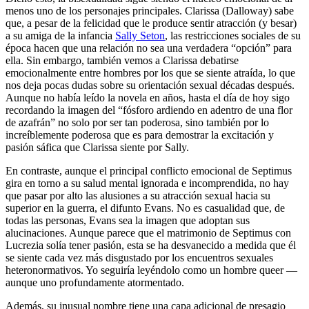
menos uno de los personajes principales. Clarissa (Dalloway) sabe
que, a pesar de la felicidad que le produce sentir atracción (y besar)
a su amiga de la infancia
Sally Seton
, las restricciones sociales de su
época hacen que una relación no sea una verdadera “opción” para
ella. Sin embargo, también vemos a Clarissa debatirse
emocionalmente entre hombres por los que se siente atraída, lo que
nos deja pocas dudas sobre su orientación sexual décadas después.
Aunque no había leído la novela en años, hasta el día de hoy sigo
recordando la imagen del “fósforo ardiendo en adentro de una flor
de azafrán” no solo por ser tan poderosa, sino también por lo
increíblemente poderosa que es para demostrar la excitación y
pasión sáfica que Clarissa siente por Sally.
En contraste, aunque el principal conflicto emocional de Septimus
gira en torno a su salud mental ignorada e incomprendida, no hay
que pasar por alto las alusiones a su atracción sexual hacia su
superior en la guerra, el difunto Evans. No es casualidad que, de
todas las personas, Evans sea la imagen que adoptan sus
alucinaciones. Aunque parece que el matrimonio de Septimus con
Lucrezia solía tener pasión, esta se ha desvanecido a medida que él
se siente cada vez más disgustado por los encuentros sexuales
heteronormativos. Yo seguiría leyéndolo como un hombre queer —
aunque uno profundamente atormentado.
Además, su inusual nombre tiene una capa adicional de presagio