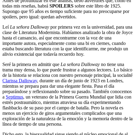
Antes de profundizar en este análisis, debo advertirles que, como en
todas mis reseñas, habrá
SPOILERS
sobre este libro de 1925.
Supongo que 95 años es tiempo suficiente para no preocuparse por
spoilers, pero igual: quedan advertidos.
Leí
La señora Dalloway
por primera vez en la universidad, para una
clase de Literatura Modernista. Habíamos analizado la obra de Joyce
hasta el cansancio, así que encontrarme con la voz de una
importante autora, especialmente como una bi en ciernes, cuando
estaba buscando literatura con la que identificarme, me produjo un
alivio existencial que todavía recuerdo hoy.
Seré la primera en admitir que
La señora Dalloway
no tiene una
trama muy densa, lo que puede frustrar a algunos lectores. Lo básico
de la historia se relaciona con nuestro personaje principal, la socialité
Clarissa Dalloway
, durante un día de junio de 1923 en Londres,
mientras se prepara para dar una elegante fiesta. Pasa el día
preparándose y reflexionando sobre su pasado. También conocemos
a
Septimus
, un veterano de la Primera Guerra Mundial que lidia con
estrés postraumático, mientras atraviesa su día experimentando
flashbacks de su paso por el campo de batalla. Pero la novela es
menos un ejercicio de giros argumentales complicados que una
exploración de la naturaleza de la emoción y la memoria dentro de la
línea de tiempo de una persona.
Dicho esto, la bisexualidad sigue siendo el núcleo emocional de al