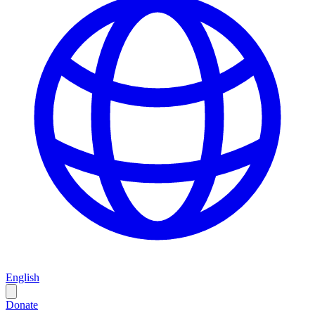
English
Donate