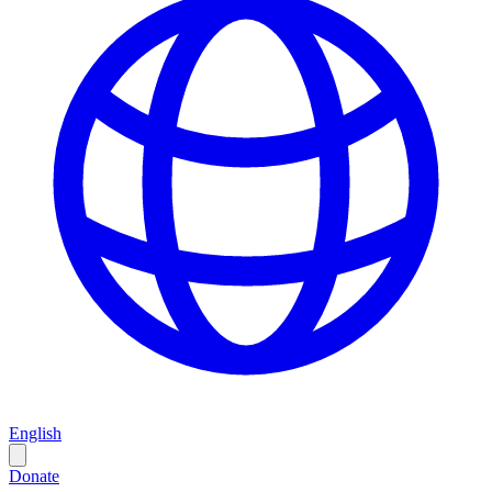
English
Donate