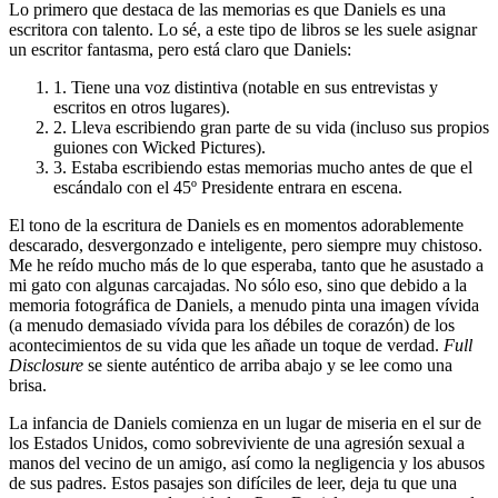
Lo primero que destaca de las memorias es que Daniels es una
escritora con talento. Lo sé, a este tipo de libros se les suele asignar
un escritor fantasma, pero está claro que Daniels:
1. Tiene una voz distintiva (notable en sus entrevistas y
escritos en otros lugares).
2. Lleva escribiendo gran parte de su vida (incluso sus propios
guiones con Wicked Pictures).
3. Estaba escribiendo estas memorias mucho antes de que el
escándalo con el 45º Presidente entrara en escena.
El tono de la escritura de Daniels es en momentos adorablemente
descarado, desvergonzado e inteligente, pero siempre muy chistoso.
Me he reído mucho más de lo que esperaba, tanto que he asustado a
mi gato con algunas carcajadas. No sólo eso, sino que debido a la
memoria fotográfica de Daniels, a menudo pinta una imagen vívida
(a menudo demasiado vívida para los débiles de corazón) de los
acontecimientos de su vida que les añade un toque de verdad.
Full
Disclosure
se siente auténtico de arriba abajo y se lee como una
brisa.
La infancia de Daniels comienza en un lugar de miseria en el sur de
los Estados Unidos, como sobreviviente de una agresión sexual a
manos del vecino de un amigo, así como la negligencia y los abusos
de sus padres. Estos pasajes son difíciles de leer, deja tu que una