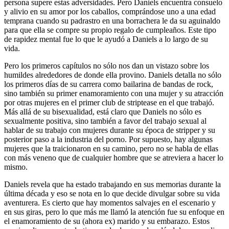
persona supere estas adversidades. Pero Daniels encuentra consuelo
y alivio en su amor por los caballos, comprándose uno a una edad
temprana cuando su padrastro en una borrachera le da su aguinaldo
para que ella se compre su propio regalo de cumpleaños. Este tipo
de rapidez mental fue lo que le ayudó a Daniels a lo largo de su
vida.
Pero los primeros capítulos no sólo nos dan un vistazo sobre los
humildes alrededores de donde ella provino. Daniels detalla no sólo
los primeros días de su carrera como bailarina de bandas de rock,
sino también su primer enamoramiento con una mujer y su atracción
por otras mujeres en el primer club de striptease en el que trabajó.
Más allá de su bisexualidad, está claro que Daniels no sólo es
sexualmente positiva, sino también a favor del trabajo sexual al
hablar de su trabajo con mujeres durante su época de stripper y su
posterior paso a la industria del porno. Por supuesto, hay algunas
mujeres que la traicionaron en su camino, pero no se habla de ellas
con más veneno que de cualquier hombre que se atreviera a hacer lo
mismo.
Daniels revela que ha estado trabajando en sus memorias durante la
última década y eso se nota en lo que decide divulgar sobre su vida
aventurera. Es cierto que hay momentos salvajes en el escenario y
en sus giras, pero lo que más me llamó la atención fue su enfoque en
el enamoramiento de su (ahora ex) marido y su embarazo. Estos