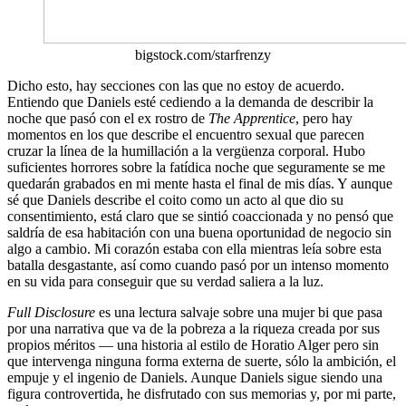
bigstock.com/starfrenzy
Dicho esto, hay secciones con las que no estoy de acuerdo.
Entiendo que Daniels esté cediendo a la demanda de describir la
noche que pasó con el ex rostro de
The Apprentice
, pero hay
momentos en los que describe el encuentro sexual que parecen
cruzar la línea de la humillación a la vergüenza corporal. Hubo
suficientes horrores sobre la fatídica noche que seguramente se me
quedarán grabados en mi mente hasta el final de mis días. Y aunque
sé que Daniels describe el coito como un acto al que dio su
consentimiento, está claro que se sintió coaccionada y no pensó que
saldría de esa habitación con una buena oportunidad de negocio sin
algo a cambio. Mi corazón estaba con ella mientras leía sobre esta
batalla desgastante, así como cuando pasó por un intenso momento
en su vida para conseguir que su verdad saliera a la luz.
Full Disclosure
es una lectura salvaje sobre una mujer bi que pasa
por una narrativa que va de la pobreza a la riqueza creada por sus
propios méritos — una historia al estilo de Horatio Alger pero sin
que intervenga ninguna forma externa de suerte, sólo la ambición, el
empuje y el ingenio de Daniels. Aunque Daniels sigue siendo una
figura controvertida, he disfrutado con sus memorias y, por mi parte,