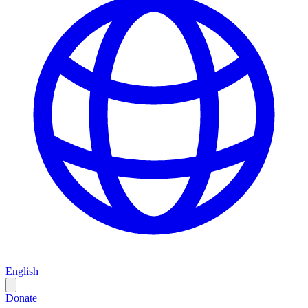
English
Donate