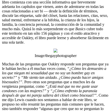
libro comienza con una seccíón informativa que brevemente
adelanta los capítulos que vienen, antes de adentrarse en todas las
cosas relacionadas a ser bi — desde la definición de términos,
discutir las etiquetas, salir del clóset, hasta las relaciones, citas, sexo,
salud mental, enfrentarse a la bifobia, la crianza de los hijos, la
familia, la conciencia personal, la construcción de la comunidad y
mucho más. Quizá lo más sorprendente es que
Basics
cubre todo
este territorio en tan sólo 156 páginas y con el estilo atractivo y
accesible de Oakley, el libro puede leerse y absorberse fácilmente en
una sola tarde.
Image/thegayphotographer
Muchas de las preguntas que Oakley responde son preguntas que ya
le habían hecho a él muchas veces como,
“¿Cómo les demuestro a
los que niegan mi sexualidad que no soy un hombre gay en
secreto?”
y
“Me siento tan aislado. ¿Cómo puedo hacer amigos
bisexuales?”
. Pero otras son preguntas que a muchos les da
vergüenza preguntar, como
“¿Está mal que no me guste usar
condones con las mujeres?”
y
“¿Cómo enfrento la paranoia
después de que mi pareja saliera del clóset como bisexual?”
. Como
me dijo Lewis cuando nos sentamos a hablar de este libro, se
propuso no sólo resumir las preguntas más comunes que le hacen,
sino también responder “algunas que creo que no se preguntan lo