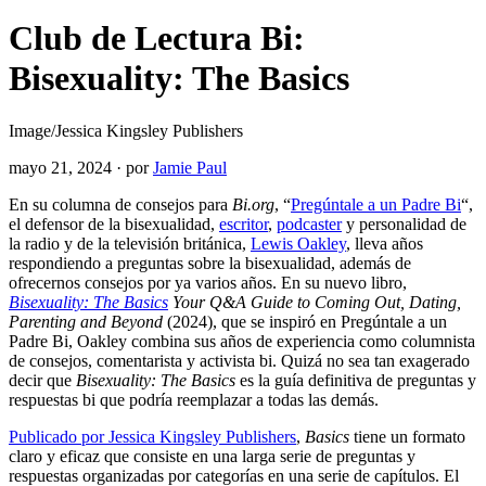
Club de Lectura Bi:
Bisexuality: The Basics
Image/Jessica Kingsley Publishers
mayo 21, 2024
·
por
Jamie Paul
En su columna de consejos para
Bi.org
, “
Pregúntale a un Padre Bi
“,
el defensor de la bisexualidad,
escritor
,
podcaster
y personalidad de
la radio y de la televisión británica,
Lewis Oakley
, lleva años
respondiendo a preguntas sobre la bisexualidad, además de
ofrecernos consejos por ya varios años. En su nuevo libro,
Bisexuality: The Basics
Your Q&A Guide to Coming Out, Dating,
Parenting and Beyond
(2024), que se inspiró en Pregúntale a un
Padre Bi, Oakley combina sus años de experiencia como columnista
de consejos, comentarista y activista bi. Quizá no sea tan exagerado
decir que
Bisexuality: The Basics
es la guía definitiva de preguntas y
respuestas bi que podría reemplazar a todas las demás.
Publicado por Jessica Kingsley Publishers
,
Basics
tiene un formato
claro y eficaz que consiste en una larga serie de preguntas y
respuestas organizadas por categorías en una serie de capítulos. El