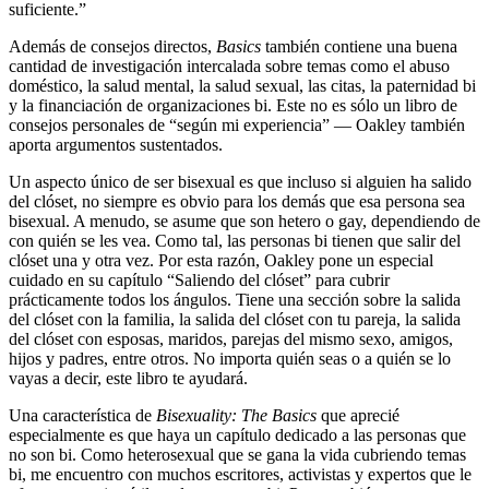
suficiente.”
Además de consejos directos,
Basics
también contiene una buena
cantidad de investigación intercalada sobre temas como el abuso
doméstico, la salud mental, la salud sexual, las citas, la paternidad bi
y la financiación de organizaciones bi. Este no es sólo un libro de
consejos personales de “según mi experiencia” — Oakley también
aporta argumentos sustentados.
Un aspecto único de ser bisexual es que incluso si alguien ha salido
del clóset, no siempre es obvio para los demás que esa persona sea
bisexual. A menudo, se asume que son hetero o gay, dependiendo de
con quién se les vea. Como tal, las personas bi tienen que salir del
clóset una y otra vez. Por esta razón, Oakley pone un especial
cuidado en su capítulo “Saliendo del clóset” para cubrir
prácticamente todos los ángulos. Tiene una sección sobre la salida
del clóset con la familia, la salida del clóset con tu pareja, la salida
del clóset con esposas, maridos, parejas del mismo sexo, amigos,
hijos y padres, entre otros. No importa quién seas o a quién se lo
vayas a decir, este libro te ayudará.
Una característica de
Bisexuality: The Basics
que aprecié
especialmente es que haya un capítulo dedicado a las personas que
no son bi. Como heterosexual que se gana la vida cubriendo temas
bi, me encuentro con muchos escritores, activistas y expertos que le