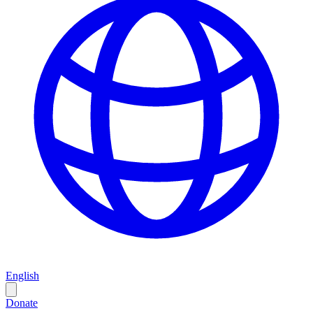
English
Donate